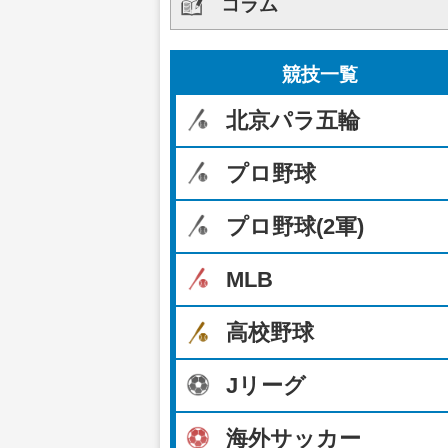
コラム
競技一覧
北京パラ五輪
プロ野球
プロ野球(2軍)
MLB
高校野球
Jリーグ
海外サッカー