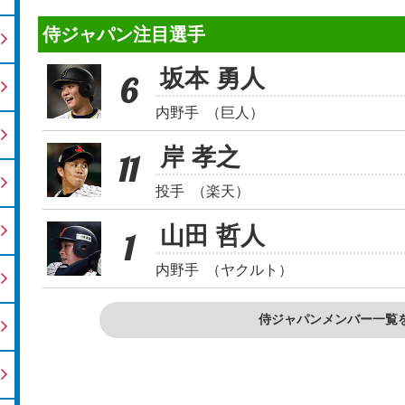
侍ジャパン注目選手
坂本 勇人
6
内野手
（巨人）
岸 孝之
11
投手
（楽天）
山田 哲人
1
内野手
（ヤクルト）
侍ジャパンメンバー一覧