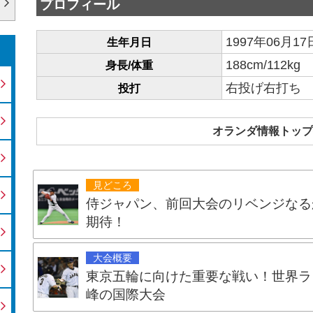
プロフィール
1997年06月17
生年月日
188cm/112kg
身長/体重
右投げ右打ち
投打
オランダ情報トップ
見どころ
侍ジャパン、前回大会のリベンジなるか
期待！
大会概要
東京五輪に向けた重要な戦い！世界ラ
峰の国際大会