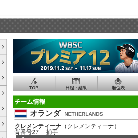
TOP
日程・結果
順位表
チーム情報
オランダ
NETHERLANDS
クレメンティーナ
（クレメンティーナ）
背番号27 捕手