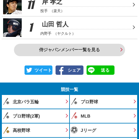
11
岸 孝之
投手
（楽天）
1
山田 哲人
内野手
（ヤクルト）
侍ジャパンメンバー一覧を見る
ツイート
シェア
送る
競技一覧
北京パラ五輪
プロ野球
プロ野球(2軍)
MLB
高校野球
Jリーグ