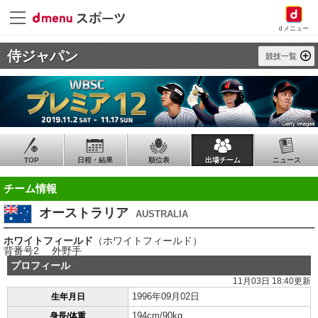
dメニュー
侍ジャパン
競技一覧
TOP
日程・結果
順位表
出場チーム
ニュース
チーム情報
オーストラリア
AUSTRALIA
ホワイトフィールド
（ホワイトフィールド）
背番号2 外野手
プロフィール
11月03日 18:40更新
1996年09月02日
生年月日
194cm/90kg
身長/体重