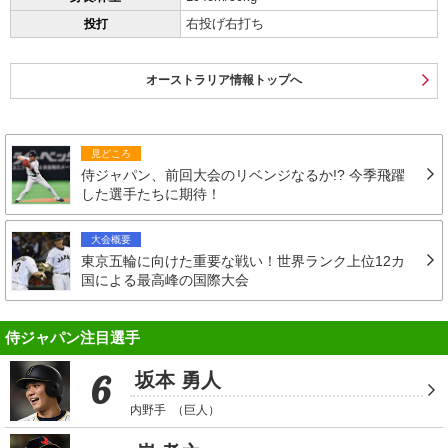
右投げ右打ち
投打
オーストラリア情報トップへ
見どころ
侍ジャパン、前回大会のリベンジなるか!? 今季飛躍
した選手たちに期待！
大会概要
東京五輪に向けた重要な戦い！世界ランク上位12カ
国による最高峰の国際大会
侍ジャパン注目選手
6
坂本 勇人
内野手
（巨人）