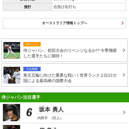
右投げ右打ち
投打
オーストラリア情報トップへ
見どころ
侍ジャパン、前回大会のリベンジなるか!? 今季飛躍
した選手たちに期待！
大会概要
東京五輪に向けた重要な戦い！世界ランク上位12カ
国による最高峰の国際大会
侍ジャパン注目選手
6
坂本 勇人
内野手
（巨人）