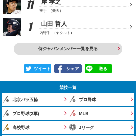
11
岸 孝之
投手
（楽天）
1
山田 哲人
内野手
（ヤクルト）
侍ジャパンメンバー一覧を見る
ツイート
シェア
送る
競技一覧
北京パラ五輪
プロ野球
プロ野球(2軍)
MLB
高校野球
Jリーグ