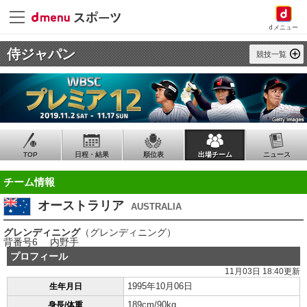
dメニュー
侍ジャパン
競技一覧
TOP
日程・結果
順位表
出場チーム
ニュース
チーム情報
オーストラリア
AUSTRALIA
グレンディニング
（グレンディニング）
背番号6 内野手
プロフィール
11月03日 18:40更新
1995年10月06日
生年月日
189cm/90kg
身長/体重