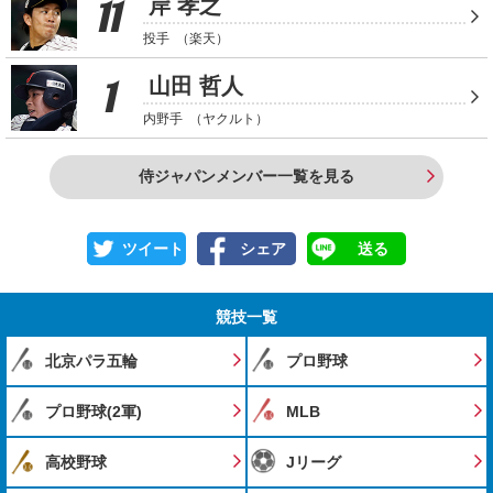
11
岸 孝之
投手
（楽天）
1
山田 哲人
内野手
（ヤクルト）
侍ジャパンメンバー一覧を見る
ツイート
シェア
送る
競技一覧
北京パラ五輪
プロ野球
プロ野球(2軍)
MLB
高校野球
Jリーグ