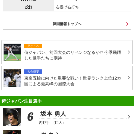
右投げ右打ち
投打
韓国情報トップへ
見どころ
侍ジャパン、前回大会のリベンジなるか!? 今季飛躍
した選手たちに期待！
大会概要
東京五輪に向けた重要な戦い！世界ランク上位12カ
国による最高峰の国際大会
侍ジャパン注目選手
6
坂本 勇人
内野手
（巨人）