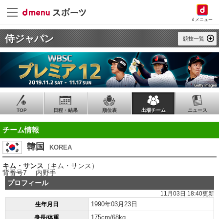
dメニュー
侍ジャパン
競技一覧
TOP
日程・結果
順位表
出場チーム
ニュース
チーム情報
韓国
KOREA
キム・サンス
（キム・サンス）
背番号7 内野手
プロフィール
11月03日 18:40更新
1990年03月23日
生年月日
175cm/68kg
身長/体重