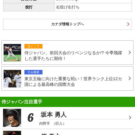
右投げ右打ち
投打
カナダ情報トップへ
見どころ
侍ジャパン、前回大会のリベンジなるか!? 今季飛躍
した選手たちに期待！
大会概要
東京五輪に向けた重要な戦い！世界ランク上位12カ
国による最高峰の国際大会
侍ジャパン注目選手
6
坂本 勇人
内野手
（巨人）