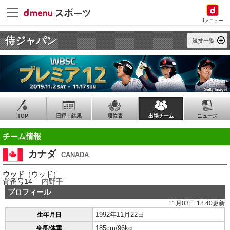
dメニュー
侍ジャパン
競技一覧
TOP
日程・結果
順位表
出場チーム
ニュース
チーム情報
カナダ
CANADA
ウッド
（ウッド）
背番号14 内野手
プロフィール
11月03日 18:40更新
1992年11月22日
生年月日
185cm/96kg
身長/体重