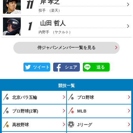
11
岸 孝之
投手
（楽天）
1
山田 哲人
内野手
（ヤクルト）
侍ジャパンメンバー一覧を見る
ツイート
シェア
送る
競技一覧
北京パラ五輪
プロ野球
プロ野球(2軍)
MLB
高校野球
Jリーグ